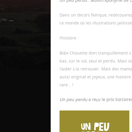
Un peu perdu : album éponyme de 
Dans un décors féérique, redécouvrez
ce monde où les illustrations jaillis
l’histoire :
Bébé Chouette dort tranquillement à 
bas, sur le sol, seul et perdu. Mais
l’aider à la retrouver. Mais des mam
aussi original et joyeux, une histoir
rare… !
Un peu perdu
a reçu le prix Sorcière