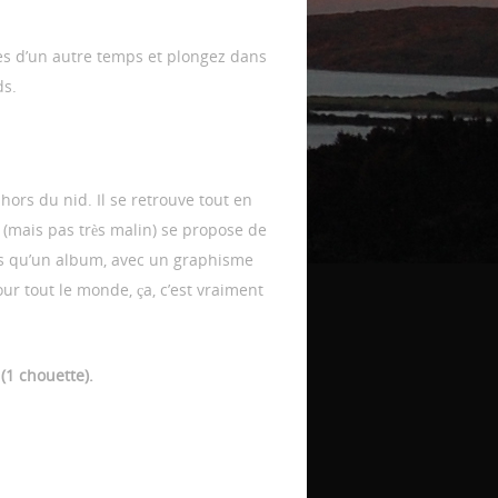
ues d’un autre temps et plongez dans
ds.
ors du nid. Il se retrouve tout en
 (mais pas très malin) se propose de
ors qu’un album, avec un graphisme
our tout le monde, ça, c’est vraiment
 (1 chouette).