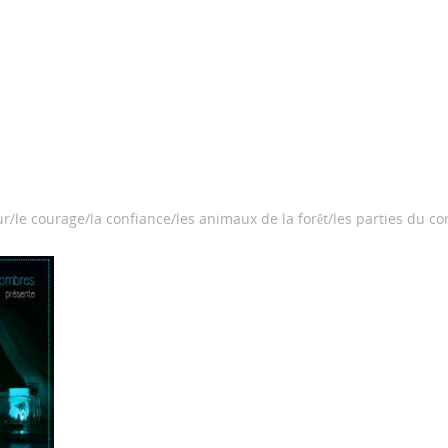
ur/le courage/la confiance/les animaux de la forêt/les parties du co