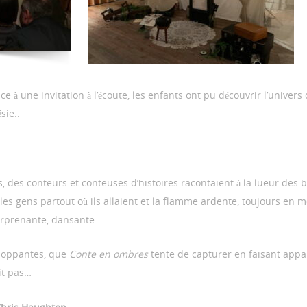
 à une invitation à l’écoute, les enfants ont pu découvrir l’univers
sie..
 pas, des conteurs et conteuses d’histoires racontaient à la lueur des
 les gens partout où ils allaient et la flamme ardente, toujours en 
rprenante, dansante.
eloppantes, que
Conte en ombres
tente de capturer en faisant appar
it pas…