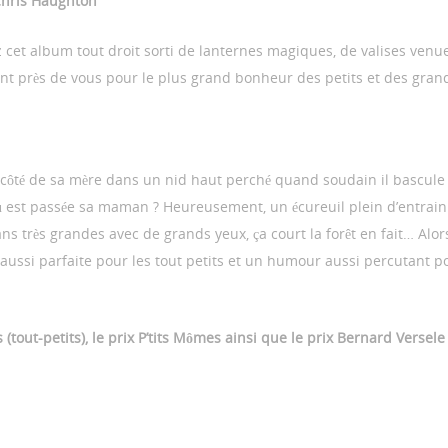
Chris Haughton
 cet album tout droit sorti de lanternes magiques, de valises ven
sent près de vous pour le plus grand bonheur des petits et des gran
côté de sa mère dans un nid haut perché quand soudain il bascule h
 où est passée sa maman ? Heureusement, un écureuil plein d’entrain
ans très grandes avec de grands yeux, ça court la forêt en fait… Al
e aussi parfaite pour les tout petits et un humour aussi percutant p
s (tout-petits), le prix P’tits Mômes ainsi que le prix Bernard Versele