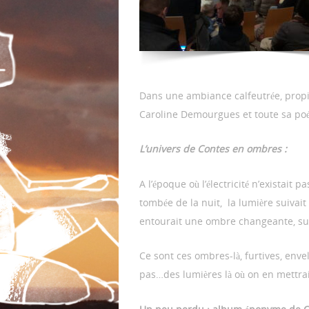
Dans une ambiance calfeutrée, propice
Caroline Demourgues et toute sa poé
L’univers de Contes en ombres :
A l’époque où l’électricité n’existait
tombée de la nuit, la lumière suivait
entourait une ombre changeante, su
Ce sont ces ombres-là, furtives, env
pas…des lumières là où on en mettra