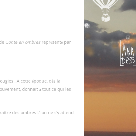
 de C
onte en ombres
représenté par
 bougies…A cette époque, dès la
mouvement, donnait à tout ce qui les
aître des ombres là on ne s’y attend